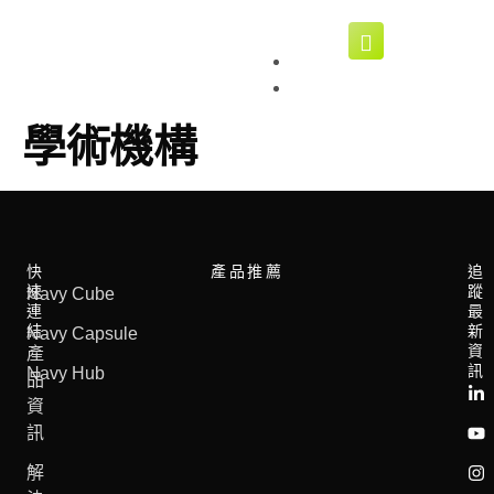
繁體
EN
簡體
學術機構
快
產品推薦
追
速
蹤
Navy Cube​
連
最
結
新
Navy Capsule​
資
產
訊
Navy Hub
品
資
訊
解