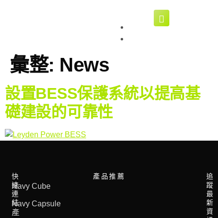
繁體
EN
簡體
彙整:
News
設置BESS保護系統以提高基
礎建設的可靠性
快
產品推薦
追
速
蹤
Navy Cube​
連
最
結
新
Navy Capsule​
資
產