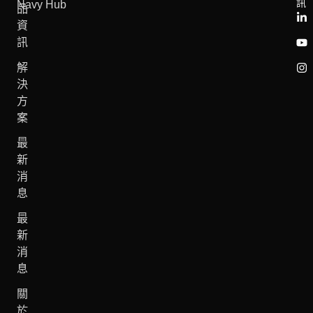
訊
Navy Hub
品
資
訊
解
決
方
案
最
新
消
息
最
新
消
息
關
於